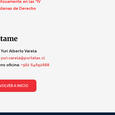
itosamente en las “IV
ilenas de Derecho
ctame
Yuri Alberto Varela
yuri.varela@portatax.cl
no oficina:
+562 64692888
VOLVER A INICIO