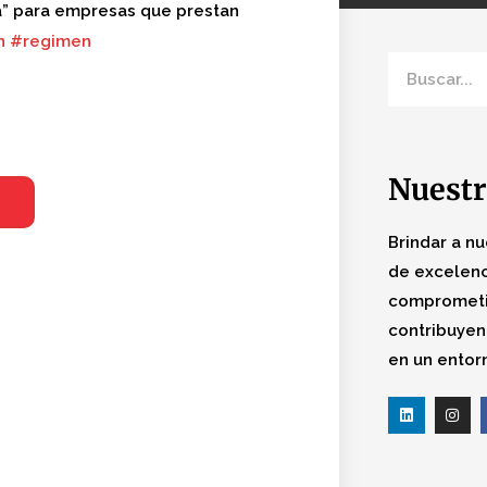
da” para empresas que prestan
n
#
regimen
I
Nuestr
Brindar a nu
de excelenc
comprometi
contribuyen
en un entor