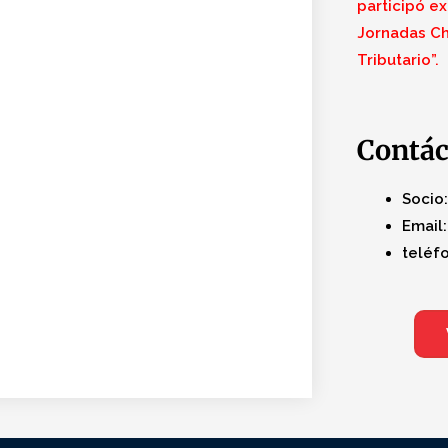
participó ex
Jornadas Ch
Tributario”.
Contá
Socio:
Email:
teléfo