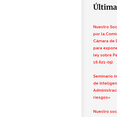
Última
Nuestro Soci
por la Comi
Cámara de D
para expone
ley sobre Pa
16.621-05).
Seminario i
de Inteligenc
Administraci
riesgos»
Nuestro soci