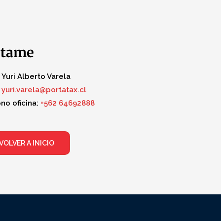
ctame
Yuri Alberto Varela
yuri.varela@portatax.cl
no oficina:
+562 64692888
VOLVER A INICIO