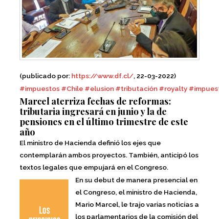
(publicado por:
https://www.df.cl/
, 22-03-2022)
#impuestos
#Chile
#elusion
#tributación
#royalty
#impues
Marcel aterriza fechas de reformas:
tributaria ingresará en junio y la de
pensiones en el último trimestre de este
año
El ministro de Hacienda definió los ejes que
contemplarán ambos proyectos. También, anticipó los
textos legales que empujará en el Congreso.
En su debut de manera presencial en
el Congreso, el ministro de Hacienda,
Mario Marcel, le trajo varias noticias a
los parlamentarios de la comisión del