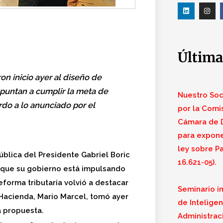
Última
n inicio ayer al diseño de
puntan a cumplir la meta de
Nuestro Soci
rdo a lo anunciado por el
por la Comi
Cámara de D
para expone
ley sobre Pa
blica del Presidente Gabriel Boric
16.621-05).
s que su gobierno está impulsando
orma tributaria volvió a destacar
Seminario i
e Hacienda, Mario Marcel, tomó ayer
de Inteligenc
a propuesta.
Administraci