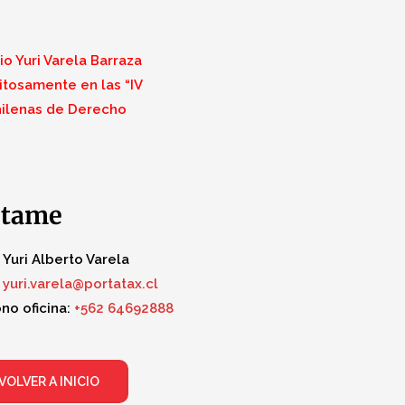
o Yuri Varela Barraza
itosamente en las “IV
ilenas de Derecho
ctame
Yuri Alberto Varela
yuri.varela@portatax.cl
no oficina:
+562 64692888
VOLVER A INICIO