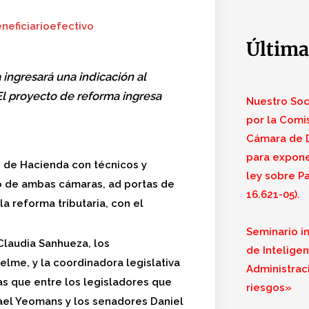
neficiarioefectivo
Última
ingresará una indicación al
El proyecto de reforma ingresa
Nuestro Soci
por la Comi
Cámara de D
para expone
s de Hacienda con técnicos y
ley sobre Pa
mo de ambas cámaras, ad portas de
16.621-05).
la reforma tributaria, con el
Seminario i
 Claudia Sanhueza, los
de Inteligenc
lme, y la coordinadora legislativa
Administraci
as que entre los legisladores que
riesgos»
Gael Yeomans y los senadores Daniel