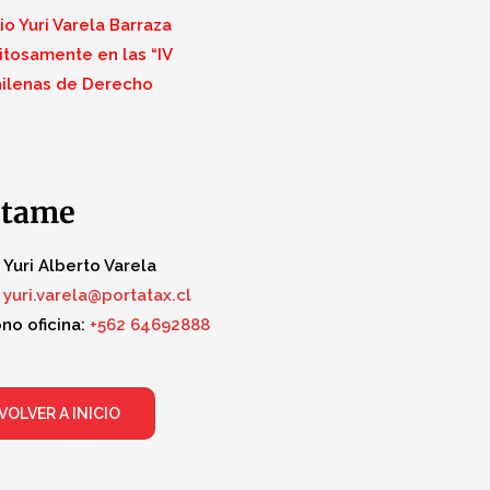
o Yuri Varela Barraza
itosamente en las “IV
ilenas de Derecho
ctame
Yuri Alberto Varela
yuri.varela@portatax.cl
no oficina:
+562 64692888
VOLVER A INICIO