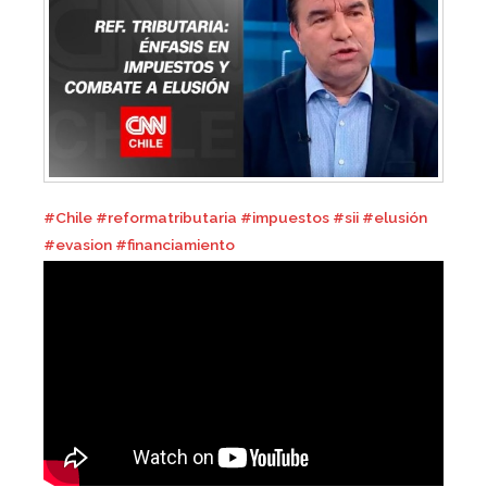
#Chile
#reformatributaria
#impuestos
#sii
#elusión
#evasion
#financiamiento