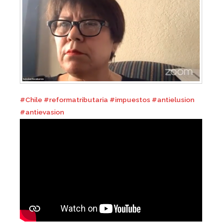
#Chile
#reformatributaria
#impuestos
#antielusion
#antievasion