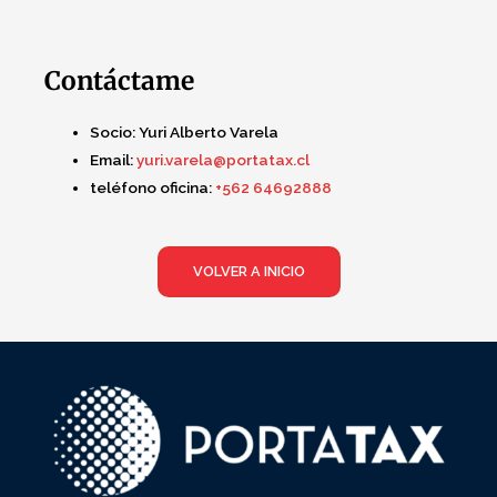
Contáctame
Socio:
Yuri Alberto Varela
Email:
yuri.varela@portatax.cl
teléfono oficina:
+562 64692888
VOLVER A INICIO