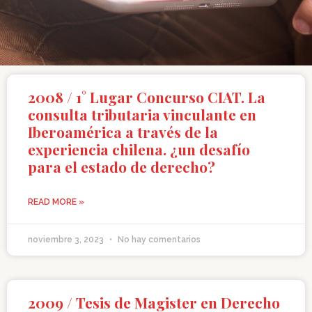
2008 / 1° Lugar Concurso CIAT. La
consulta tributaria vinculante en
Iberoamérica a través de la
experiencia chilena. ¿un desafío
para el estado de derecho?
READ MORE »
noviembre 3, 2023
No hay comentarios
2009 / Tesis de Magister en Derecho