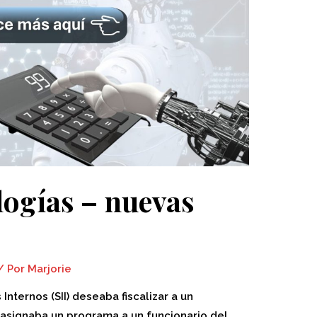
logías – nuevas
/ Por
Marjorie
nternos (SII) deseaba fiscalizar a un
asignaba un programa a un funcionario del