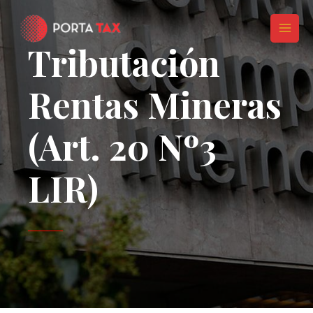
Ir
MAI
al
MEN
contenido
Tributación
Rentas Mineras
(Art. 20 Nº3
LIR)