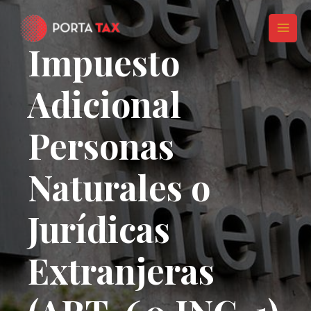
Ir
MAI
al
MEN
contenido
Impuesto
Adicional
Personas
Naturales o
Jurídicas
Extranjeras