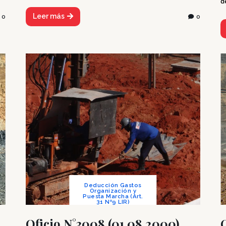
d
Leer más
0
0
Deducción Gastos
Organización y
Puesta Marcha (Art.
31 Nº9 LIR)
Oficio N°3008 (01.08.2000)
O