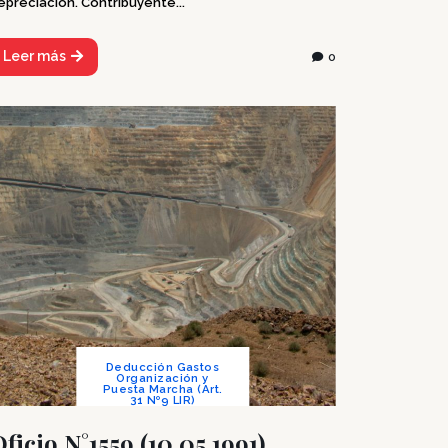
epreciación. Contribuyente...
Leer más
0
Deducción Gastos
Organización y
Puesta Marcha (Art.
31 Nº9 LIR)
ficio N°1559 (10.05.1991)