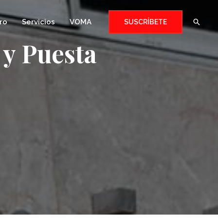
Busca
ro
Servicios
VOMA
SUSCRÍBETE
 y Puesta