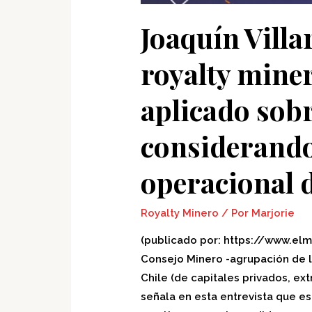
sobre
las
Joaquín Villa
utilidades
y
royalty miner
considerando
el
aplicado sobr
margen
operacional
considerando
de
las
operacional 
empresas
Royalty Minero
/ Por
Marjorie
(publicado por: https://www.elm
Consejo Minero -agrupación de l
Chile (de capitales privados, ex
señala en esta entrevista que es