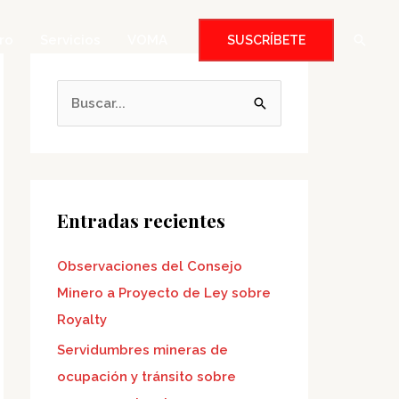
Busca
ro
Servicios
VOMA
SUSCRÍBETE
B
u
s
c
a
Entradas recientes
r
Observaciones del Consejo
p
Minero a Proyecto de Ley sobre
o
Royalty
r
:
Servidumbres mineras de
ocupación y tránsito sobre