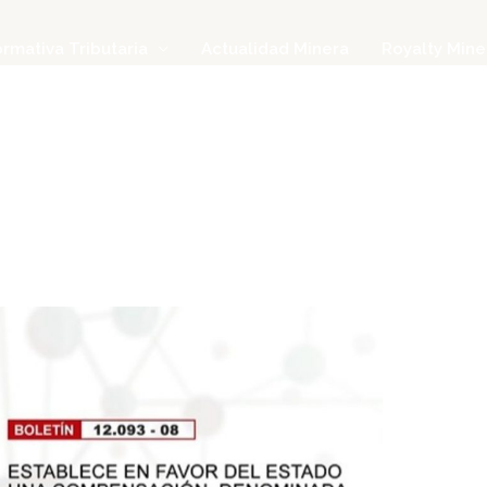
rmativa Tributaria
Actualidad Minera
Royalty Mine