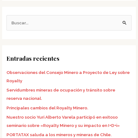
B
u
s
c
Entradas recientes
a
r
Observaciones del Consejo Minero a Proyecto de Ley sobre
p
Royalty
o
Servidumbres mineras de ocupación y tránsito sobre
r
reserva nacional.
:
Principales cambios del Royalty Minero.
Nuestro socio Yuri Alberto Varela participó en exitoso
seminario sobre «Royalty Minero y su impacto en I+D+i»
PORTATAX saluda a los mineros y mineras de Chile.