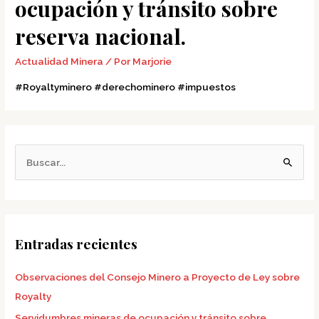
ocupación y tránsito sobre
reserva nacional.
Actualidad Minera
/ Por
Marjorie
#Royaltyminero #derechominero #impuestos
B
u
s
c
Entradas recientes
a
r
Observaciones del Consejo Minero a Proyecto de Ley sobre
p
Royalty
o
Servidumbres mineras de ocupación y tránsito sobre