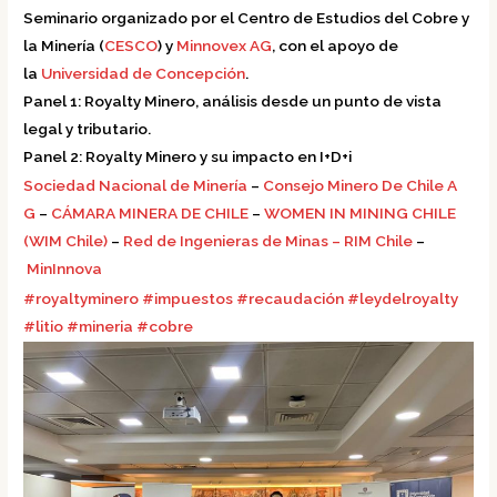
Seminario organizado por el Centro de Estudios del Cobre y
la Minería (
CESCO
) y
Minnovex AG
, con el apoyo de
la
Universidad de Concepción
.
Panel 1: Royalty Minero, análisis desde un punto de vista
legal y tributario.
Panel 2: Royalty Minero y su impacto en I+D+i
Sociedad Nacional de Minería
–
Consejo Minero De Chile A
G
–
CÁMARA MINERA DE CHILE
–
WOMEN IN MINING CHILE
(WIM Chile)
–
Red de Ingenieras de Minas – RIM Chile
–
MinInnova
#royaltyminero
#impuestos
#recaudación
#leydelroyalty
#litio
#mineria
#cobre