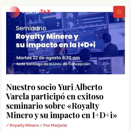
Ir
Navegación
MAI
al
de
MEN
contenido
entradas
Nuestro socio Yuri Alberto
Varela participó en exitoso
seminario sobre «Royalty
Minero y su impacto en I+D+i»
/
Royalty Minero
/ Por
Marjorie