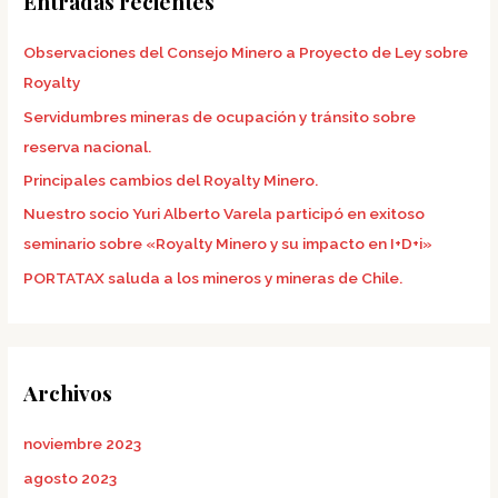
Entradas recientes
r
Observaciones del Consejo Minero a Proyecto de Ley sobre
p
Royalty
o
Servidumbres mineras de ocupación y tránsito sobre
r
reserva nacional.
:
Principales cambios del Royalty Minero.
Nuestro socio Yuri Alberto Varela participó en exitoso
seminario sobre «Royalty Minero y su impacto en I+D+i»
PORTATAX saluda a los mineros y mineras de Chile.
Archivos
noviembre 2023
agosto 2023