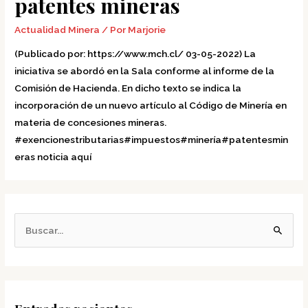
patentes mineras
Actualidad Minera
/ Por
Marjorie
(Publicado por: https://www.mch.cl/ 03-05-2022) La
iniciativa se abordó en la Sala conforme al informe de la
Comisión de Hacienda. En dicho texto se indica la
incorporación de un nuevo artículo al Código de Minería en
materia de concesiones mineras.
#exencionestributarias#impuestos#minería#patentesmin
eras noticia aquí
B
u
s
c
a