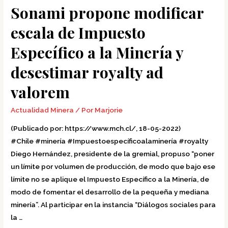
desestimar
Sonami propone modificar
royalty
escala de Impuesto
ad
valorem
Específico a la Minería y
desestimar royalty ad
valorem
Actualidad Minera
/ Por
Marjorie
(Publicado por: https://www.mch.cl/, 18-05-2022)
#Chile #minería #Impuestoespecíficoalaminería #royalty
Diego Hernández, presidente de la gremial, propuso “poner
un límite por volumen de producción, de modo que bajo ese
límite no se aplique el Impuesto Específico a la Minería, de
modo de fomentar el desarrollo de la pequeña y mediana
minería”. Al participar en la instancia “Diálogos sociales para
la …