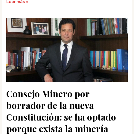
Leer más »
Consejo
Minero
por
borrador
de
la
nueva
Constitución:
se
ha
Consejo Minero por
optado
borrador de la nueva
porque
exista
Constitución: se ha optado
la
porque exista la minería
minería
pública