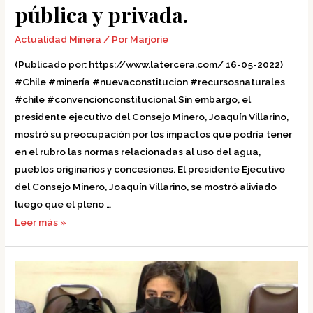
pública y privada.
y
privada.
Actualidad Minera
/ Por
Marjorie
(Publicado por: https://www.latercera.com/ 16-05-2022)
#Chile #minería #nuevaconstitucion #recursosnaturales
#chile #convencionconstitucional Sin embargo, el
presidente ejecutivo del Consejo Minero, Joaquín Villarino,
mostró su preocupación por los impactos que podría tener
en el rubro las normas relacionadas al uso del agua,
pueblos originarios y concesiones. El presidente Ejecutivo
del Consejo Minero, Joaquín Villarino, se mostró aliviado
luego que el pleno …
Leer más »