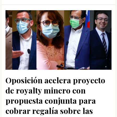
Oposición
acelera
proyecto
de
royalty
minero
con
propuesta
conjunta
para
Oposición acelera proyecto
cobrar
regalía
de royalty minero con
sobre
propuesta conjunta para
las
ventas
cobrar regalía sobre las