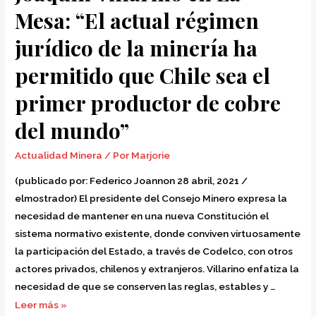
minería
Mesa: “El actual régimen
ha
jurídico de la minería ha
permitido
que
permitido que Chile sea el
Chile
sea
primer productor de cobre
el
del mundo”
primer
productor
Actualidad Minera
/ Por
Marjorie
de
(publicado por: Federico Joannon 28 abril, 2021 /
cobre
elmostrador) El presidente del Consejo Minero expresa la
del
necesidad de mantener en una nueva Constitución el
mundo”
sistema normativo existente, donde conviven virtuosamente
la participación del Estado, a través de Codelco, con otros
actores privados, chilenos y extranjeros. Villarino enfatiza la
necesidad de que se conserven las reglas, estables y …
Leer más »