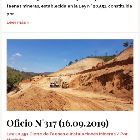
faenas mineras, establecida en la Ley N° 20.551, constituida
por …
Leer más »
Oficio
N°317
(16.09.2019)
Oficio N°317 (16.09.2019)
Ley 20.551 Cierre de Faenas e Instalaciones Mineras
/ Por
Marjorie