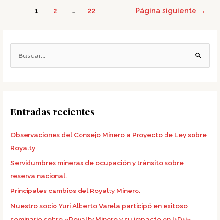
1
2
…
22
Página siguiente
→
B
u
s
c
Entradas recientes
a
r
Observaciones del Consejo Minero a Proyecto de Ley sobre
p
Royalty
o
Servidumbres mineras de ocupación y tránsito sobre
r
reserva nacional.
:
Principales cambios del Royalty Minero.
Nuestro socio Yuri Alberto Varela participó en exitoso
seminario sobre «Royalty Minero y su impacto en I+D+i»