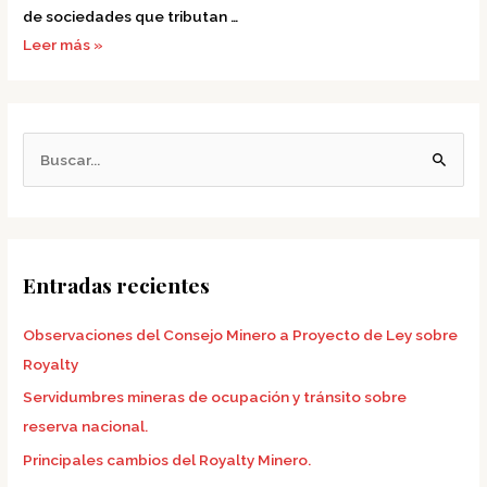
de sociedades que tributan …
Leer más »
B
u
s
c
Entradas recientes
a
r
Observaciones del Consejo Minero a Proyecto de Ley sobre
p
Royalty
o
Servidumbres mineras de ocupación y tránsito sobre
r
reserva nacional.
:
Principales cambios del Royalty Minero.